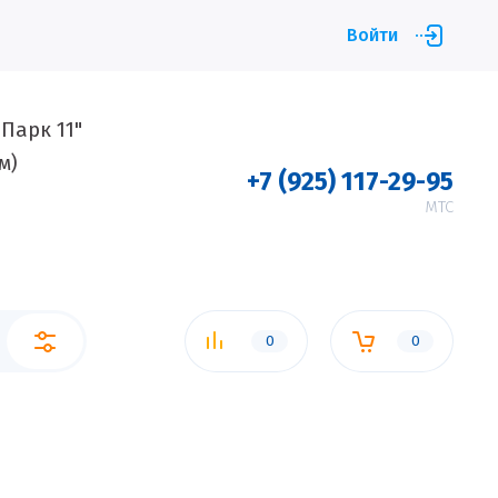
Войти
 "Парк 11"
400м)
+7 (925) 117-29-95
МТС
0
0